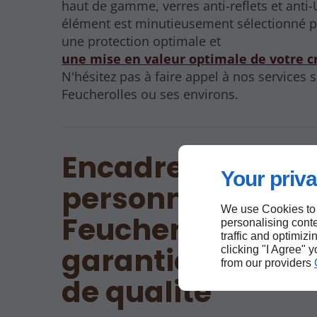
haut de gamme, verres anti-reflets et anti
élément est minutieusement sélectionné p
une protection optimale et
une mise en valeur optimale de votre c
N'hésitez pas à faire appel à nos services s
Feucherolles ou ses environs.
Encadrement
Your priva
personnalisé à
We use Cookies to
Feucherolles : la
personalising conte
traffic and optimizi
garantie d’un se
clicking "I Agree" 
from our providers
de qualité