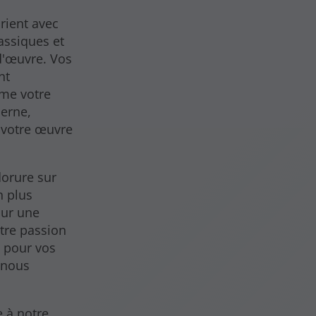
rient avec
assiques et
d'œuvre. Vos
nt
me votre
derne,
 votre œuvre
dorure sur
n plus
our une
otre passion
t pour vos
, nous
.
e à notre