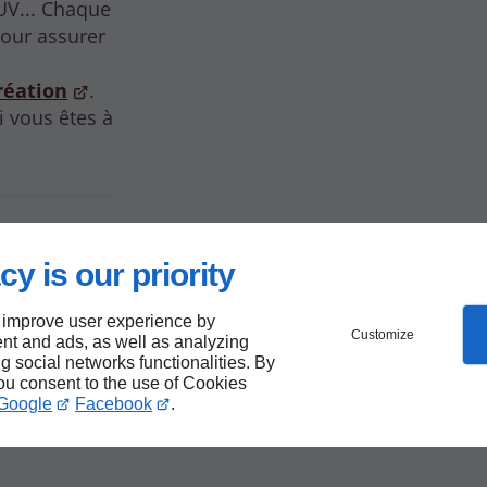
-UV... Chaque
our assurer
réation
.
i vous êtes à
cy is our priority
 improve user experience by
Customize
nt and ads, as well as analyzing
ng social networks functionalities. By
rvice
you consent to the use of Cookies
Google
Facebook
.