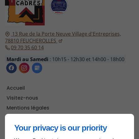
13 Rue de la Porte Neuve
Village d'Entreprises,
78810
FEUCHEROLLES
09 70 35 60 14
Mardi au Samedi
: 10h15 - 12h30 et 14h00 - 18h00
Accueil
Visitez-nous
Mentions légales
Plan du site
Your privacy is our priority